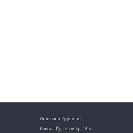
Општина Крушево
Никола Ѓурковиќ бр. 16 А