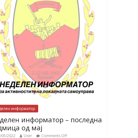
делен информатор
делен информатор – последна
дмица од мај
/05/2022
User
Comments Off