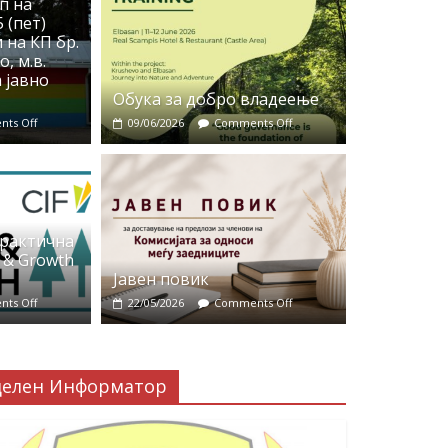
п на
 (пет)
 на КП бр.
, м.в.
 јавно
Обука за добро владеење
ts Off
09/06/2026
Comments Off
практична
 & Growth
Јавен повик
ts Off
22/05/2026
Comments Off
делен Информатор