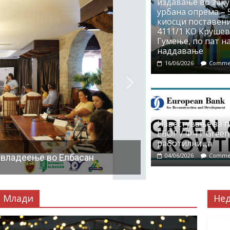
издавање во заку
урбана опрема – 5
киосци поставени
4111/1 КО Крушево
Гумење, по пат на
наддавање
16/06/2026
Commen
Известување за 
ЕБОР / ФЧТ Green
работилница
04/06/2026
Commen
 владеење во Елбасан
Млади
Не