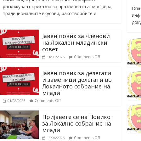
раскажуваат приказна за празничната атмосфера,
Опш
традиционалните вкусови, ракотворбите и
инф
док
Јавен повик за членови
на Локален младински
совет
Comments Off
14/08/2025
Јавен повик за делегати
и заменици делегати во
Локалното собрание на
млади
Comments Off
01/08/2025
Пријавете се на Повикот
за Локално собрание на
млади
Comments Off
18/06/2025