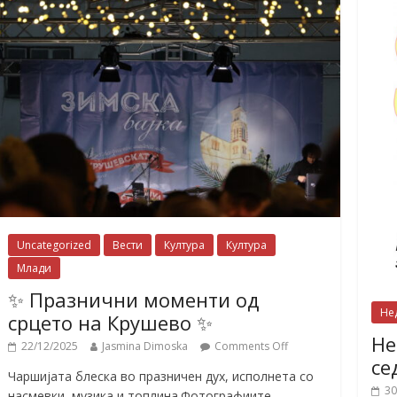
Uncategorized
Вести
Култура
Култура
Млади
✨ Празнични моменти од
Не
срцето на Крушево ✨
Не
22/12/2025
Jasmina Dimoska
Comments Off
се
Чаршијата блеска во празничен дух, исполнета со
30
насмевки, музика и топлина.Фотографиите