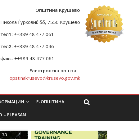
Општина Крушево
Никола Ѓурковиќ бб, 7550 Крушево
тел1:
++389 48 477 061
тел2:
++389 48 477 046
факс:
++389 48 477 061
Електронска пошта:
opstinakrusevo@krusevo.gov.mk
НФОРМАЦИИ
Е-ОПШТИНА
O – ELBASAN
 за