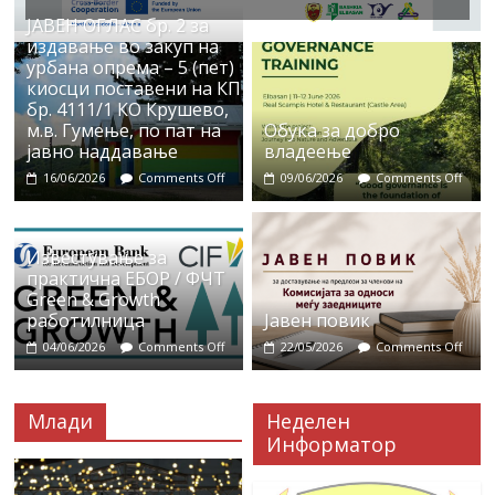
ЈАВЕН ОГЛАС бр. 2 за
издавање во закуп на
урбана опрема – 5 (пет)
киосци поставени на КП
бр. 4111/1 КО Крушево,
м.в. Гумење, по пат на
Обука за добро
јавно наддавање
владеење
16/06/2026
Comments Off
09/06/2026
Comments Off
Известување за
практична ЕБОР / ФЧТ
Green & Growth
работилница
Јавен повик
04/06/2026
Comments Off
22/05/2026
Comments Off
Млади
Неделен
Информатор