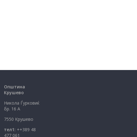
Општина
Крушево
Никола Ѓурковиќ
бр. 16 А
7550 Крушево
тел1:
++389 48
477 061