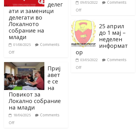
Comments
09/05/2022
делег
ати и заменици
Off
делегати во
Локалното
25 април
собрание на
до 1 мај –
млади
неделен
информат
Comments
01/08/2025
ор
Off
Comments
03/05/2022
Приј
Off
авет
е се
на
Повикот за
Локално собрание
на млади
Comments
18/06/2025
Off