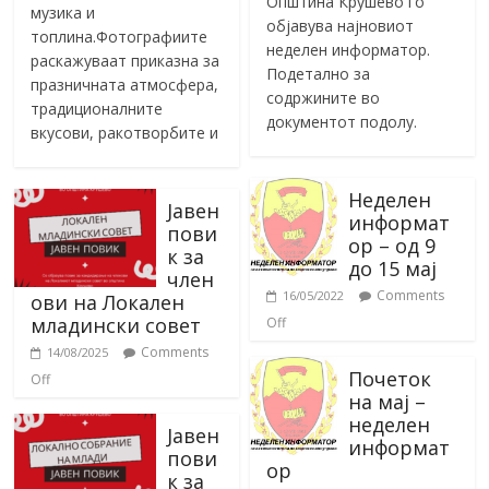
Општина Крушево го
музика и
објавува најновиот
топлина.Фотографиите
неделен информатор.
раскажуваат приказна за
Подетално за
празничната атмосфера,
содржините во
традиционалните
документот подолу.
вкусови, ракотворбите и
Неделен
Јавен
информат
пови
ор – од 9
к за
до 15 мај
член
Comments
16/05/2022
ови на Локален
младински совет
Off
Comments
14/08/2025
Почеток
Off
на мај –
неделен
Јавен
информат
пови
ор
к за