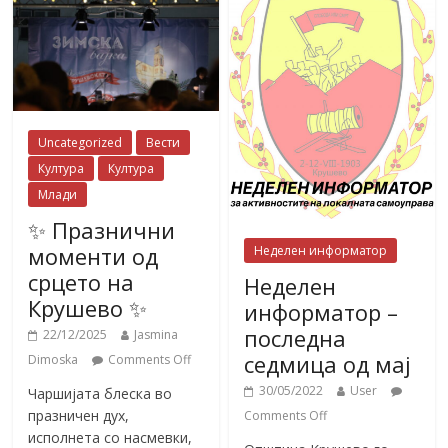
Uncategorized
Вести
Култура
Култура
Млади
✨ Празнични
моменти од
Неделен информатор
срцето на
Неделен
Крушево ✨
информатор –
последна
22/12/2025
Jasmina
седмица од мај
Dimoska
Comments Off
30/05/2022
User
Чаршијата блеска во
празничен дух,
Comments Off
исполнета со насмевки,