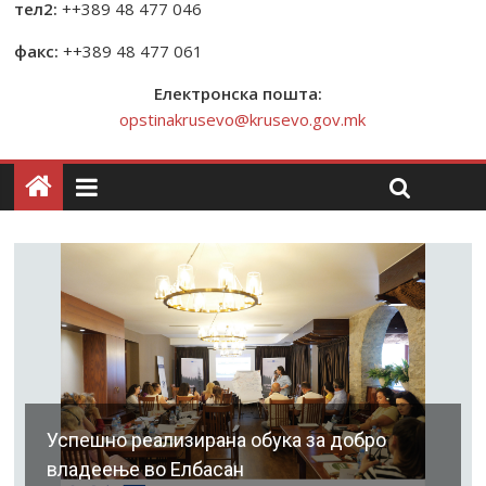
тел2:
++389 48 477 046
факс:
++389 48 477 061
Електронска пошта:
opstinakrusevo@krusevo.gov.mk
Успешно реализирана обука за добро
владеење во Елбасан