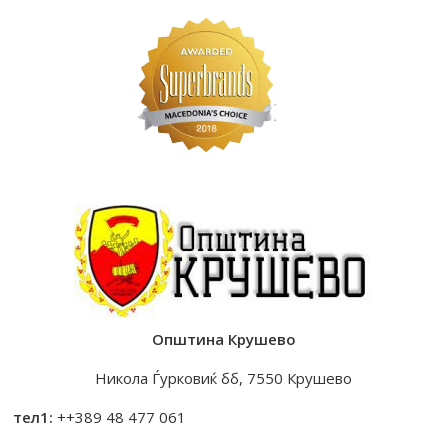
Општина Крушево
Никола Ѓурковиќ бб, 7550 Крушево
тел1:
++389 48 477 061