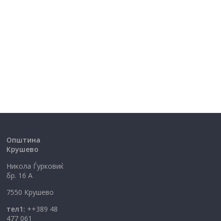
Општина
Крушево
Никола Ѓурковиќ
бр. 16 А
7550 Крушево
тел1:
++389 48
477 061