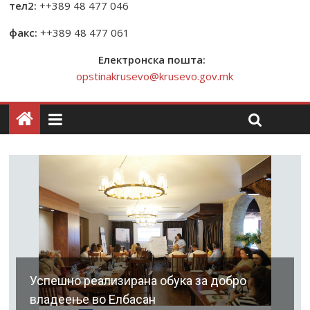
тел2:
++389 48 477 046
факс:
++389 48 477 061
Електронска пошта:
opstinakrusevo@krusevo.gov.mk
Успешно реализирана обука за добро
владеење во Елбасан