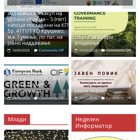
ЈАВЕН ОГЛАС бр. 2 за
издавање во закуп на
урбана опрема – 5 (пет)
киосци поставени на КП
бр. 4111/1 КО Крушево,
м.в. Гумење, по пат на
Обука за добро
јавно наддавање
владеење
16/06/2026
Comments Off
09/06/2026
Comments Off
Известување за
практична ЕБОР / ФЧТ
Green & Growth
работилница
Јавен повик
04/06/2026
Comments Off
22/05/2026
Comments Off
Млади
Неделен
Информатор