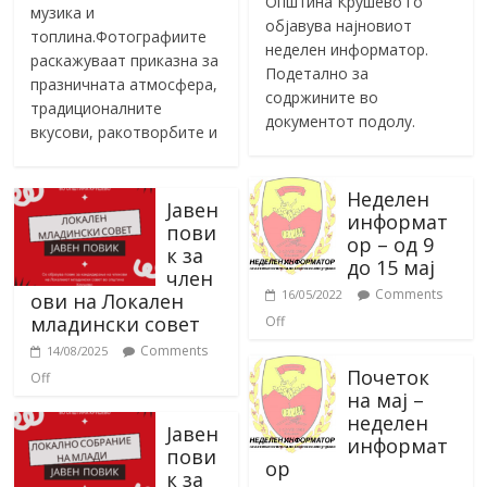
Општина Крушево го
музика и
објавува најновиот
топлина.Фотографиите
неделен информатор.
раскажуваат приказна за
Подетално за
празничната атмосфера,
содржините во
традиционалните
документот подолу.
вкусови, ракотворбите и
Неделен
Јавен
информат
пови
ор – од 9
к за
до 15 мај
член
Comments
16/05/2022
ови на Локален
младински совет
Off
Comments
14/08/2025
Почеток
Off
на мај –
неделен
Јавен
информат
пови
ор
к за