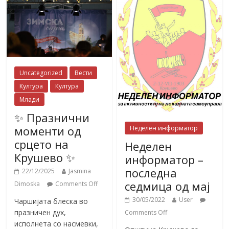
Uncategorized
Вести
Култура
Култура
Млади
✨ Празнични
моменти од
Неделен информатор
срцето на
Неделен
Крушево ✨
информатор –
последна
22/12/2025
Jasmina
седмица од мај
Dimoska
Comments Off
30/05/2022
User
Чаршијата блеска во
празничен дух,
Comments Off
исполнета со насмевки,