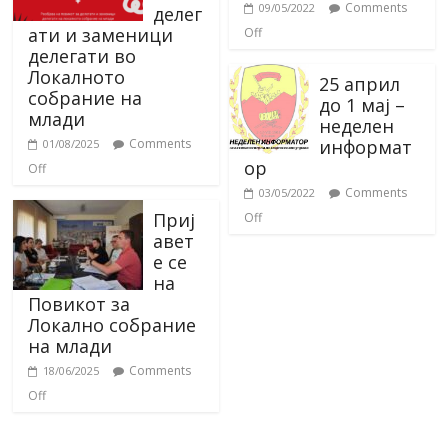
Comments
09/05/2022
делег
ати и заменици
Off
делегати во
Локалното
25 април
собрание на
до 1 мај –
млади
неделен
информат
Comments
01/08/2025
ор
Off
Comments
03/05/2022
Приј
Off
авет
е се
на
Повикот за
Локално собрание
на млади
Comments
18/06/2025
Off