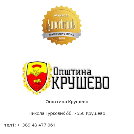
Општина Крушево
Никола Ѓурковиќ бб, 7550 Крушево
тел1:
++389 48 477 061