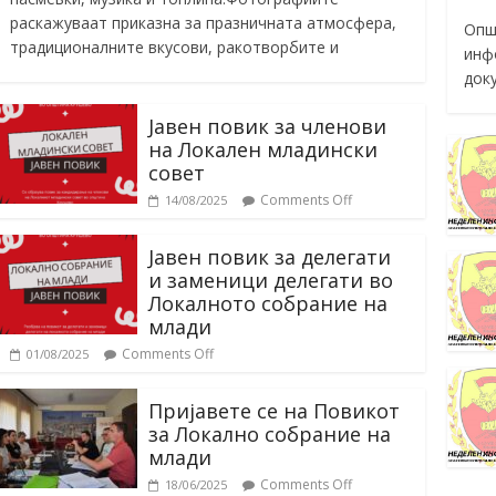
раскажуваат приказна за празничната атмосфера,
Опш
традиционалните вкусови, ракотворбите и
инф
док
Јавен повик за членови
на Локален младински
совет
Comments Off
14/08/2025
Јавен повик за делегати
и заменици делегати во
Локалното собрание на
млади
Comments Off
01/08/2025
Пријавете се на Повикот
за Локално собрание на
млади
Comments Off
18/06/2025