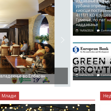
издавање во заку
урбана опрема – 5
киосци поставени
4111/1 КО Крушево
Гумење, по пат на
наддавање
16/06/2026
Commen
Известување за 
ЕБОР / ФЧТ Green
работилница
04/06/2026
Commen
 владеење во Елбасан
Млади
Не