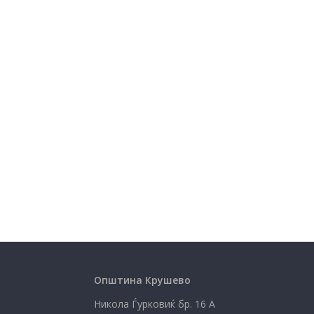
Општина Крушево
Никола Ѓурковиќ бр. 16 А