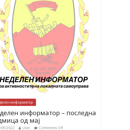
делен информатор
делен информатор – последна
дмица од мај
/05/2022
User
Comments Off