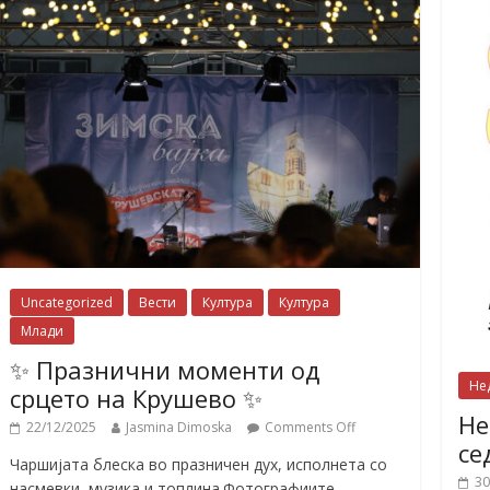
Uncategorized
Вести
Култура
Култура
Млади
✨ Празнични моменти од
Не
срцето на Крушево ✨
Не
22/12/2025
Jasmina Dimoska
Comments Off
се
Чаршијата блеска во празничен дух, исполнета со
30
насмевки, музика и топлина.Фотографиите