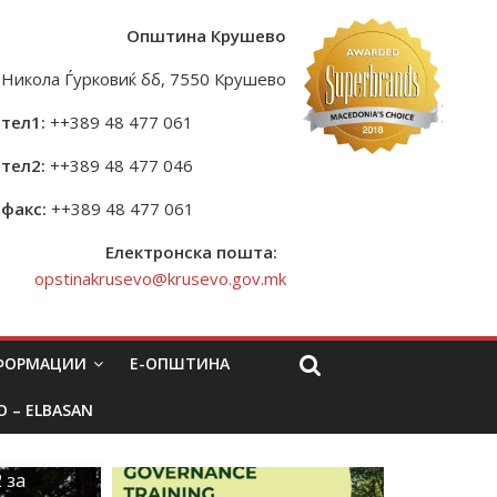
Општина Крушево
Никола Ѓурковиќ бб, 7550 Крушево
тел1:
++389 48 477 061
тел2:
++389 48 477 046
факс:
++389 48 477 061
Електронска пошта:
opstinakrusevo@krusevo.gov.mk
НФОРМАЦИИ
Е-ОПШТИНА
O – ELBASAN
 за