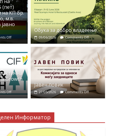
п на
 (пет)
 на КП бр.
, м.в.
 јавно
Обука за добро владеење
ts Off
09/06/2026
Comments Off
практична
 & Growth
Јавен повик
ts Off
22/05/2026
Comments Off
делен Информатор