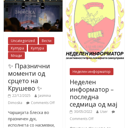
Uncategorized
Вести
Култура
Култура
Млади
✨ Празнични
моменти од
Неделен информатор
срцето на
Неделен
Крушево ✨
информатор –
последна
22/12/2025
Jasmina
седмица од мај
Dimoska
Comments Off
30/05/2022
User
Чаршијата блеска во
празничен дух,
Comments Off
исполнета со насмевки,