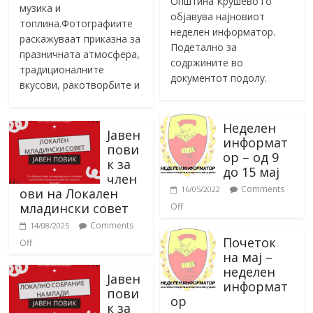
Општина Крушево го
музика и
објавува најновиот
топлина.Фотографиите
неделен информатор.
раскажуваат приказна за
Подетално за
празничната атмосфера,
содржините во
традиционалните
документот подолу.
вкусови, ракотворбите и
Неделен
Јавен
информат
пови
ор – од 9
к за
до 15 мај
член
Comments
16/05/2022
ови на Локален
младински совет
Off
Comments
14/08/2025
Почеток
Off
на мај –
неделен
Јавен
информат
пови
ор
к за