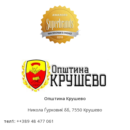
Општина Крушево
Никола Ѓурковиќ бб, 7550 Крушево
тел1:
++389 48 477 061