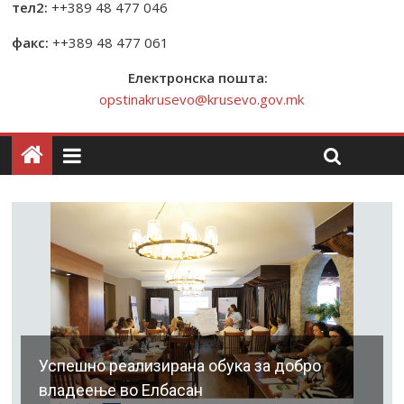
тел2:
++389 48 477 046
факс:
++389 48 477 061
Електронска пошта:
opstinakrusevo@krusevo.gov.mk
Успешно реализирана обука за добро
владеење во Елбасан