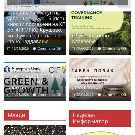
ЈАВЕН ОГЛАС бр. 2 за
издавање во закуп на
урбана опрема – 5 (пет)
киосци поставени на КП
бр. 4111/1 КО Крушево,
м.в. Гумење, по пат на
Обука за добро
јавно наддавање
владеење
16/06/2026
Comments Off
09/06/2026
Comments Off
Известување за
практична ЕБОР / ФЧТ
Green & Growth
работилница
Јавен повик
04/06/2026
Comments Off
22/05/2026
Comments Off
Млади
Неделен
Информатор