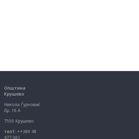
Општина
Крушево
Никола Ѓурковиќ
бр. 16 А
7550 Крушево
тел1:
++389 48
477 061