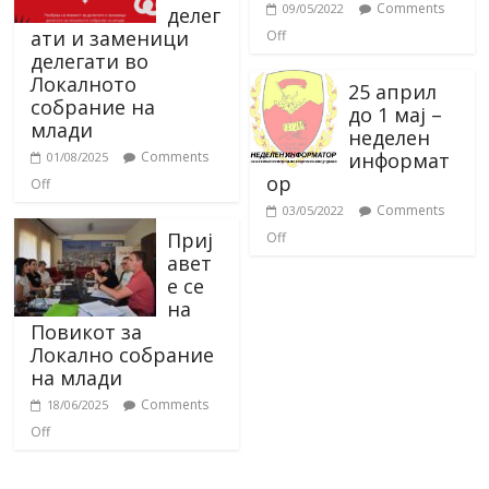
Comments
09/05/2022
делег
ати и заменици
Off
делегати во
Локалното
25 април
собрание на
до 1 мај –
млади
неделен
информат
Comments
01/08/2025
ор
Off
Comments
03/05/2022
Приј
Off
авет
е се
на
Повикот за
Локално собрание
на млади
Comments
18/06/2025
Off