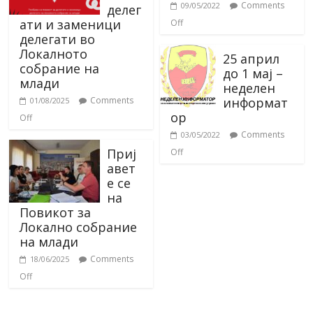
Comments
09/05/2022
делег
ати и заменици
Off
делегати во
Локалното
25 април
собрание на
до 1 мај –
млади
неделен
информат
Comments
01/08/2025
ор
Off
Comments
03/05/2022
Приј
Off
авет
е се
на
Повикот за
Локално собрание
на млади
Comments
18/06/2025
Off