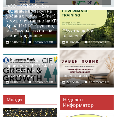
ЈАВЕН ОГЛАС бр. 2 за
издавање во закуп на
урбана опрема – 5 (пет)
киосци поставени на КП
бр. 4111/1 КО Крушево,
м.в. Гумење, по пат на
Обука за добро
јавно наддавање
владеење
16/06/2026
Comments Off
09/06/2026
Comments Off
Известување за
практична ЕБОР / ФЧТ
Green & Growth
работилница
Јавен повик
04/06/2026
Comments Off
22/05/2026
Comments Off
Млади
Неделен
Информатор