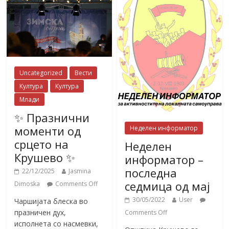
Uncategorized
Вести
Култура
Култура
Млади
✨ Празнични
моменти од
Неделен информатор
срцето на
Неделен
Крушево ✨
информатор –
последна
22/12/2025
Jasmina
седмица од мај
Dimoska
Comments Off
30/05/2022
User
Чаршијата блеска во
празничен дух,
Comments Off
исполнета со насмевки,