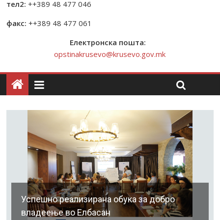
тел2:
++389 48 477 046
факс:
++389 48 477 061
Електронска пошта:
opstinakrusevo@krusevo.gov.mk
Успешно реализирана обука за добро
владеење во Елбасан