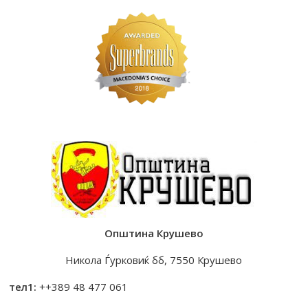
Општина Крушево
Никола Ѓурковиќ бб, 7550 Крушево
тел1:
++389 48 477 061