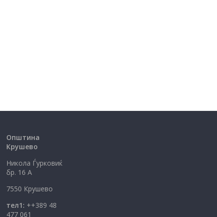
Општина
Крушево
Никола Ѓурковиќ
бр. 16 А
7550 Крушево
тел1:
++389 48
477 061