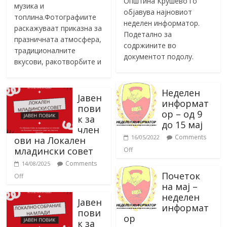
Општина Крушево го
музика и
објавува најновиот
топлина.Фотографиите
неделен информатор.
раскажуваат приказна за
Подетално за
празничната атмосфера,
содржините во
традиционалните
документот подолу.
вкусови, ракотворбите и
Неделен
Јавен
информат
пови
ор – од 9
к за
до 15 мај
член
Comments
16/05/2022
ови на Локален
младински совет
Off
Comments
14/08/2025
Почеток
Off
на мај –
неделен
Јавен
информат
пови
ор
к за