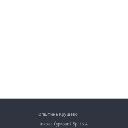
Општина Крушево
Никола Ѓурковиќ бр. 16 А