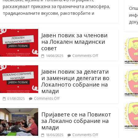
раскажуваат приказна за празничната атмосфера,
Опш
традиционалните вкусови, ракотворбите и
инф
док
Јавен повик за членови
на Локален младински
совет
Comments Off
14/08/2025
Јавен повик за делегати
и заменици делегати во
Локалното собрание на
млади
Comments Off
01/08/2025
Пријавете се на Повикот
за Локално собрание на
млади
Comments Off
18/06/2025