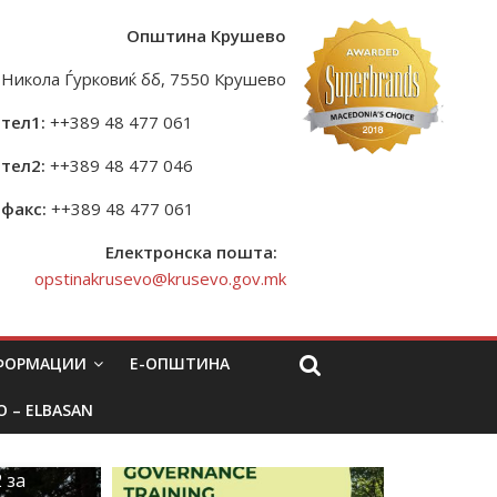
Општина Крушево
Никола Ѓурковиќ бб, 7550 Крушево
тел1:
++389 48 477 061
тел2:
++389 48 477 046
факс:
++389 48 477 061
Електронска пошта:
opstinakrusevo@krusevo.gov.mk
НФОРМАЦИИ
Е-ОПШТИНА
O – ELBASAN
 за