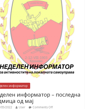
делен информатор
делен информатор – последна
дмица од мај
/05/2022
User
Comments Off