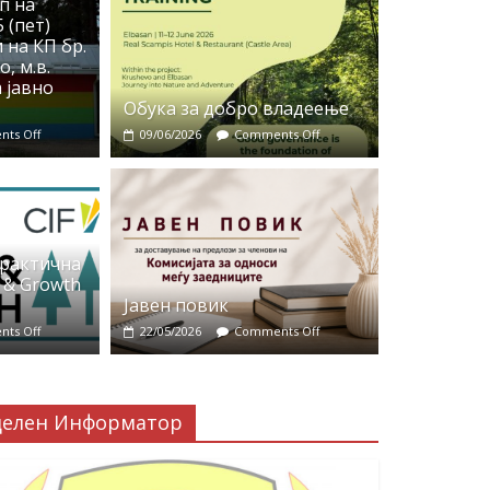
п на
 (пет)
 на КП бр.
, м.в.
 јавно
Обука за добро владеење
ts Off
09/06/2026
Comments Off
практична
 & Growth
Јавен повик
ts Off
22/05/2026
Comments Off
делен Информатор