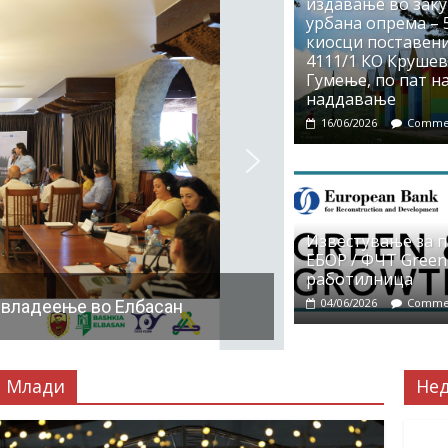
издавање во заку
урбана опрема – 5
киосци поставени
4111/1 КО Крушево
Гумење, по пат на
наддавање
16/06/2026
Commen
Известување за 
ЕБОР / ФЧТ Green
работилница
04/06/2026
Commen
 владеење во Елбасан
Млади
Не