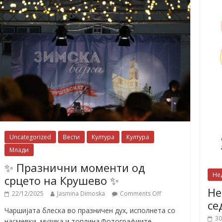
Uncategorized
Вести
Култура
Култура
Млади
✨ Празнични моменти од
Не
срцето на Крушево ✨
Не
22/12/2025
Jasmina Dimoska
Comments Off
се
Чаршијата блеска во празничен дух, исполнета со
30
насмевки, музика и топлина.Фотографиите