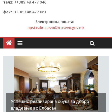
тел2:
++389 48 477 046
факс:
++389 48 477 061
Електронска пошта:
opstinakrusevo@krusevo.gov.mk
Успешно реализирана обука за добро
владеење во Елбасан