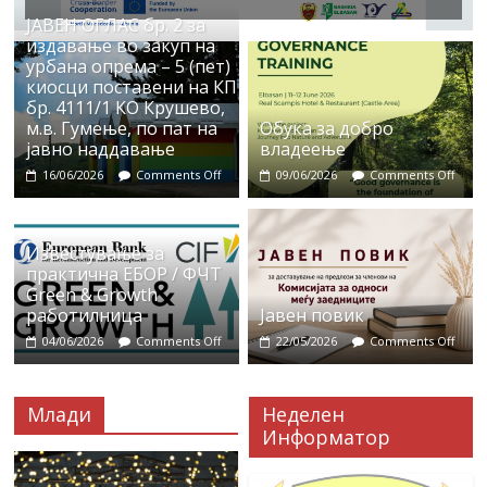
ЈАВЕН ОГЛАС бр. 2 за
издавање во закуп на
урбана опрема – 5 (пет)
киосци поставени на КП
бр. 4111/1 КО Крушево,
м.в. Гумење, по пат на
Обука за добро
јавно наддавање
владеење
16/06/2026
Comments Off
09/06/2026
Comments Off
Известување за
практична ЕБОР / ФЧТ
Green & Growth
работилница
Јавен повик
04/06/2026
Comments Off
22/05/2026
Comments Off
Млади
Неделен
Информатор