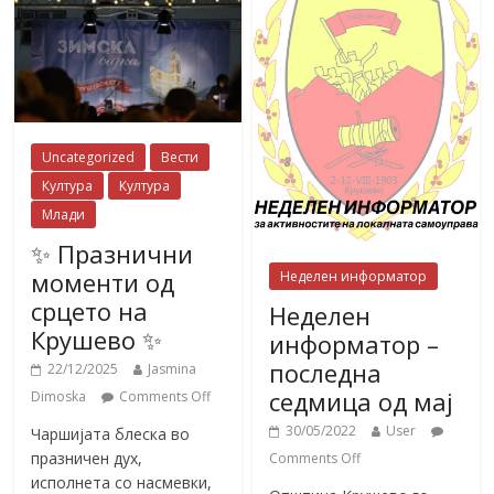
Uncategorized
Вести
Култура
Култура
Млади
✨ Празнични
моменти од
Неделен информатор
срцето на
Неделен
Крушево ✨
информатор –
последна
22/12/2025
Jasmina
седмица од мај
Dimoska
Comments Off
30/05/2022
User
Чаршијата блеска во
празничен дух,
Comments Off
исполнета со насмевки,