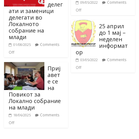
Comments
09/05/2022
делег
ати и заменици
Off
делегати во
Локалното
25 април
собрание на
до 1 мај –
млади
неделен
информат
Comments
01/08/2025
ор
Off
Comments
03/05/2022
Приј
Off
авет
е се
на
Повикот за
Локално собрание
на млади
Comments
18/06/2025
Off