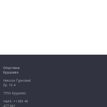
Општина
Крушево
Никола Ѓурковиќ
бр. 16 А
7550 Крушево
тел1:
++389 48
477 061