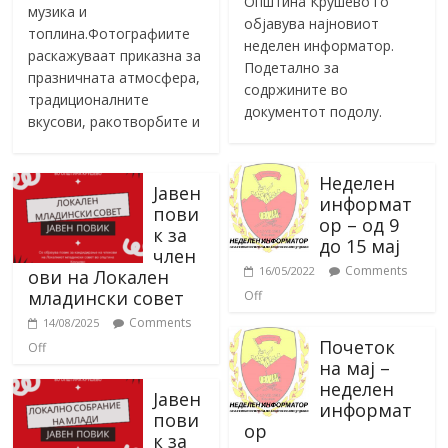
Општина Крушево го
музика и
објавува најновиот
топлина.Фотографиите
неделен информатор.
раскажуваат приказна за
Подетално за
празничната атмосфера,
содржините во
традиционалните
документот подолу.
вкусови, ракотворбите и
Неделен
Јавен
информат
пови
ор – од 9
к за
до 15 мај
член
Comments
16/05/2022
ови на Локален
младински совет
Off
Comments
14/08/2025
Почеток
Off
на мај –
неделен
Јавен
информат
пови
ор
к за