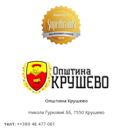
Општина Крушево
Никола Ѓурковиќ бб, 7550 Крушево
тел1:
++389 48 477 061