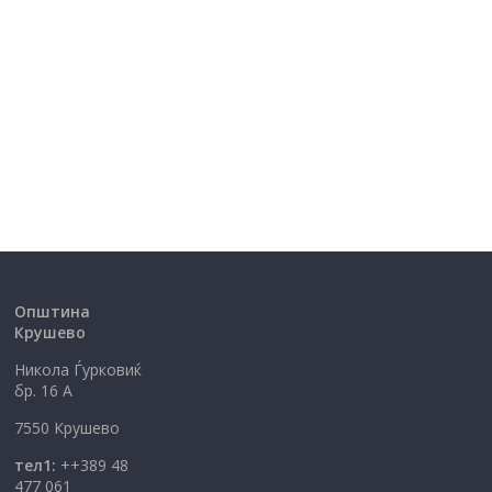
Општина
Крушево
Никола Ѓурковиќ
бр. 16 А
7550 Крушево
тел1:
++389 48
477 061