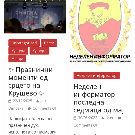
Uncategorized
Вести
Култура
Култура
Млади
✨ Празнични
моменти од
Неделен информатор
срцето на
Неделен
Крушево ✨
информатор –
последна
22/12/2025
Jasmina
седмица од мај
Dimoska
Comments Off
30/05/2022
User
Чаршијата блеска во
празничен дух,
Comments Off
исполнета со насмевки,