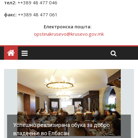
тел2:
++389 48 477 046
факс:
++389 48 477 061
Електронска пошта:
opstinakrusevo@krusevo.gov.mk
Успешно реализирана обука за добро
владеење во Елбасан