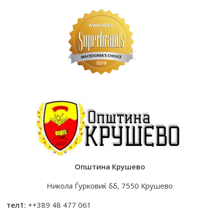
Општина Крушево
Никола Ѓурковиќ бб, 7550 Крушево
тел1:
++389 48 477 061