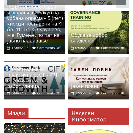
ЈАВЕН ОГЛАС бр. 2 за
издавање во закуп на
урбана опрема – 5 (пет)
киосци поставени на КП
бр. 4111/1 КО Крушево,
м.в. Гумење, по пат на
Обука за добро
јавно наддавање
владеење
16/06/2026
Comments Off
09/06/2026
Comments Off
Известување за
практична ЕБОР / ФЧТ
Green & Growth
работилница
Јавен повик
04/06/2026
Comments Off
22/05/2026
Comments Off
Млади
Неделен
Информатор