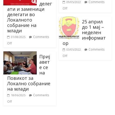
Comments
09/05/2022
делег
ати и заменици
Off
делегати во
Локалното
25 април
собрание на
до 1 мај –
млади
неделен
информат
Comments
01/08/2025
ор
Off
Comments
03/05/2022
Приј
Off
авет
е се
на
Повикот за
Локално собрание
на млади
Comments
18/06/2025
Off