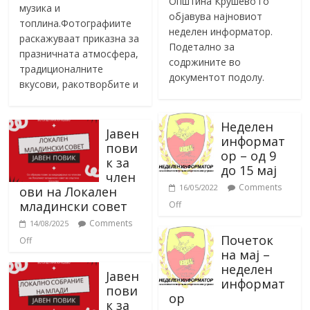
Општина Крушево го
музика и
објавува најновиот
топлина.Фотографиите
неделен информатор.
раскажуваат приказна за
Подетално за
празничната атмосфера,
содржините во
традиционалните
документот подолу.
вкусови, ракотворбите и
Неделен
Јавен
информат
пови
ор – од 9
к за
до 15 мај
член
Comments
16/05/2022
ови на Локален
младински совет
Off
Comments
14/08/2025
Почеток
Off
на мај –
неделен
Јавен
информат
пови
ор
к за