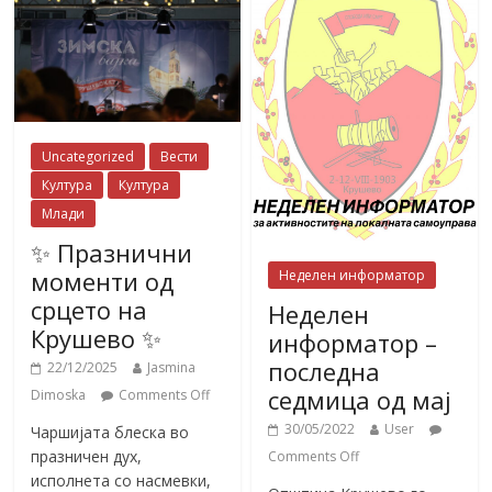
Uncategorized
Вести
Култура
Култура
Млади
✨ Празнични
моменти од
Неделен информатор
срцето на
Неделен
Крушево ✨
информатор –
последна
22/12/2025
Jasmina
седмица од мај
Dimoska
Comments Off
30/05/2022
User
Чаршијата блеска во
празничен дух,
Comments Off
исполнета со насмевки,