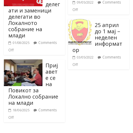
Comments
09/05/2022
делег
ати и заменици
Off
делегати во
Локалното
25 април
собрание на
до 1 мај –
млади
неделен
информат
Comments
01/08/2025
ор
Off
Comments
03/05/2022
Приј
Off
авет
е се
на
Повикот за
Локално собрание
на млади
Comments
18/06/2025
Off