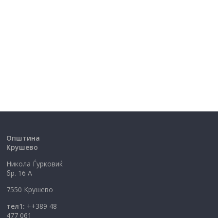
Општина
Крушево
Никола Ѓурковиќ
бр. 16 А
7550 Крушево
тел1:
++389 48
477 061