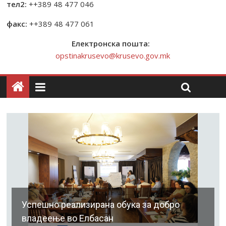
тел2:
++389 48 477 046
факс:
++389 48 477 061
Електронска пошта:
opstinakrusevo@krusevo.gov.mk
Успешно реализирана обука за добро
владеење во Елбасан