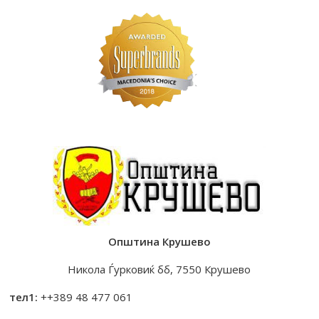
Општина Крушево
Никола Ѓурковиќ бб, 7550 Крушево
тел1:
++389 48 477 061