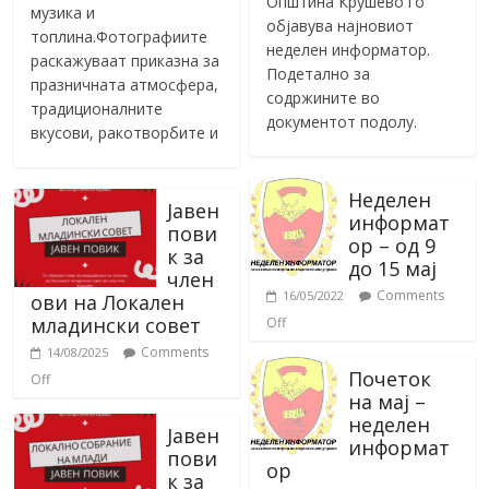
Општина Крушево го
музика и
објавува најновиот
топлина.Фотографиите
неделен информатор.
раскажуваат приказна за
Подетално за
празничната атмосфера,
содржините во
традиционалните
документот подолу.
вкусови, ракотворбите и
Неделен
Јавен
информат
пови
ор – од 9
к за
до 15 мај
член
Comments
16/05/2022
ови на Локален
младински совет
Off
Comments
14/08/2025
Почеток
Off
на мај –
неделен
Јавен
информат
пови
ор
к за