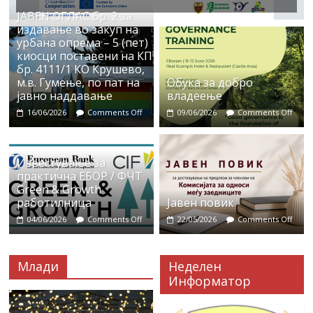
ЈАВЕН ОГЛАС бр. 2 за
издавање во закуп на
урбана опрема – 5 (пет)
киосци поставени на КП
бр. 4111/1 КО Крушево,
м.в. Гумење, по пат на
Обука за добро
јавно наддавање
владеење
16/06/2026
Comments Off
09/06/2026
Comments Off
Известување за
практична ЕБОР / ФЧТ
Green & Growth
работилница
Јавен повик
04/06/2026
Comments Off
22/05/2026
Comments Off
Млади
Неделен
Информатор