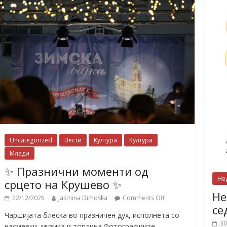
Uncategorized
Вести
Култура
Култура
Млади
✨ Празнични моменти од
Не
срцето на Крушево ✨
Не
22/12/2025
Jasmina Dimoska
Comments Off
се
Чаршијата блеска во празничен дух, исполнета со
30
насмевки, музика и топлина.Фотографиите