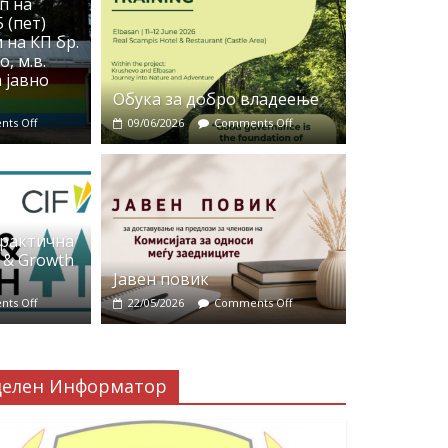
п на
 (пет)
 на КП бр.
, м.в.
 јавно
Обука за добро владеење
ts Off
09/06/2026
Comments Off
практична
 & Growth
Јавен повик
ts Off
22/05/2026
Comments Off
делен Информатор