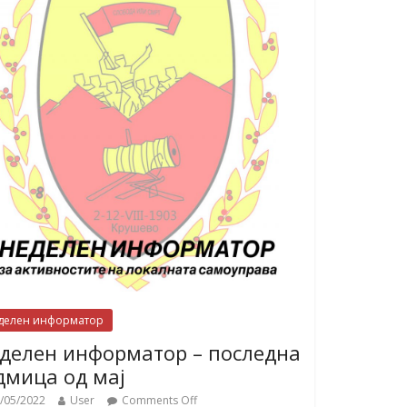
делен информатор
делен информатор – последна
дмица од мај
/05/2022
User
Comments Off