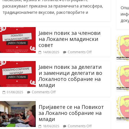
раскажуваат приказна за празничната атмосфера,
Опш
традиционалните вкусови, ракотворбите и
инф
док
Јавен повик за членови
на Локален младински
совет
Comments Off
14/08/2025
Јавен повик за делегати
и заменици делегати во
Локалното собрание на
млади
Comments Off
01/08/2025
Пријавете се на Повикот
за Локално собрание на
млади
Comments Off
18/06/2025