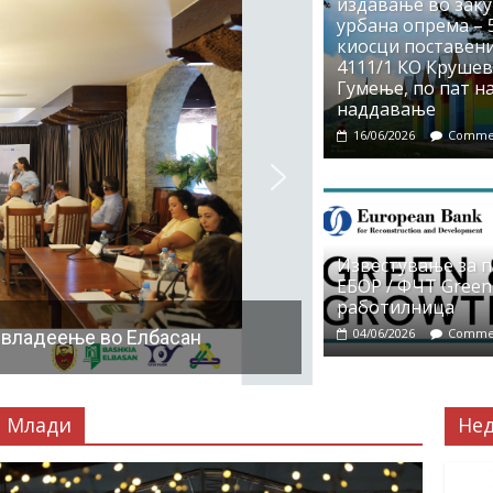
издавање во заку
урбана опрема – 5
киосци поставени
4111/1 КО Крушево
Гумење, по пат на
наддавање
16/06/2026
Commen
Известување за 
ЕБОР / ФЧТ Green
работилница
04/06/2026
Commen
 владеење во Елбасан
Млади
Не