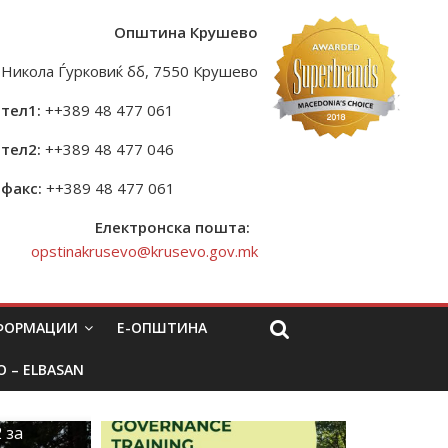
Општина Крушево
Никола Ѓурковиќ бб, 7550 Крушево
тел1:
++389 48 477 061
тел2:
++389 48 477 046
факс:
++389 48 477 061
Електронска пошта:
opstinakrusevo@krusevo.gov.mk
НФОРМАЦИИ
Е-ОПШТИНА
O – ELBASAN
 за