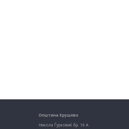
Општина Крушево
Никола Ѓурковиќ бр. 16 А