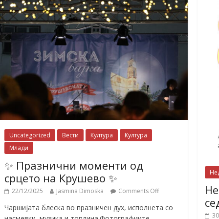
Uncategorized
Вести
Култура
Култура
Млади
✨ Празнични моменти од
Не
срцето на Крушево ✨
Не
22/12/2025
Jasmina Dimoska
Comments Off
се
Чаршијата блеска во празничен дух, исполнета со
30
насмевки, музика и топлина.Фотографиите