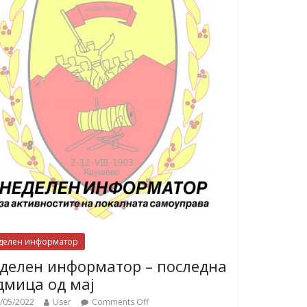
делен информатор
делен информатор – последна
дмица од мај
/05/2022
User
Comments Off