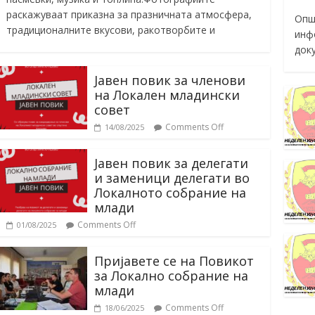
раскажуваат приказна за празничната атмосфера,
Опш
традиционалните вкусови, ракотворбите и
инф
док
Јавен повик за членови
на Локален младински
совет
Comments Off
14/08/2025
Јавен повик за делегати
и заменици делегати во
Локалното собрание на
млади
Comments Off
01/08/2025
Пријавете се на Повикот
за Локално собрание на
млади
Comments Off
18/06/2025