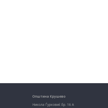
Општина Крушево
Никола Ѓурковиќ бр. 16 А