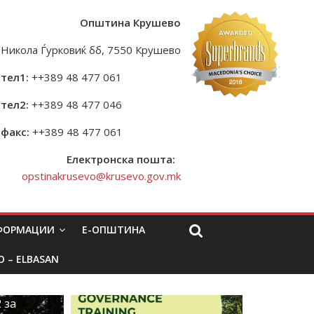
Општина Крушево
Никола Ѓурковиќ бб, 7550 Крушево
тел1:
++389 48 477 061
тел2:
++389 48 477 046
факс:
++389 48 477 061
Електронска пошта:
opstinakrusevo@krusevo.gov.mk
НФОРМАЦИИ
Е-ОПШТИНА
O – ELBASAN
 за