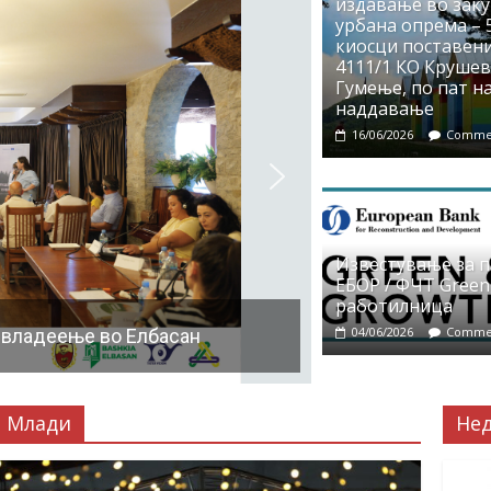
издавање во заку
урбана опрема – 5
киосци поставени
4111/1 КО Крушево
Гумење, по пат на
наддавање
16/06/2026
Commen
Известување за 
ЕБОР / ФЧТ Green
работилница
04/06/2026
Commen
 владеење во Елбасан
Млади
Не