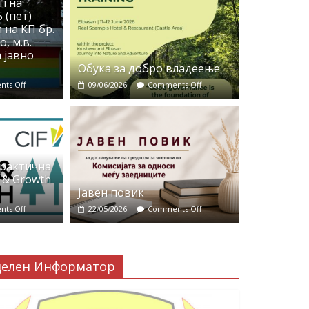
п на
 (пет)
 на КП бр.
, м.в.
 јавно
Обука за добро владеење
ts Off
09/06/2026
Comments Off
практична
 & Growth
Јавен повик
ts Off
22/05/2026
Comments Off
делен Информатор