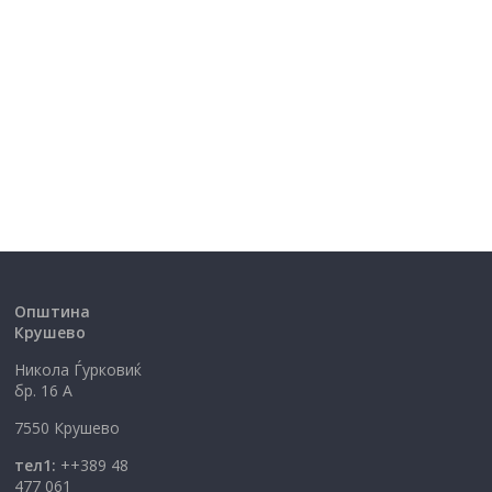
Општина
Крушево
Никола Ѓурковиќ
бр. 16 А
7550 Крушево
тел1:
++389 48
477 061