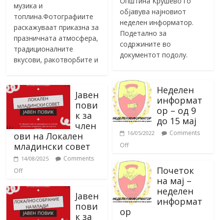
Општина Крушево го
музика и
објавува најновиот
топлина.Фотографиите
неделен информатор.
раскажуваат приказна за
Подетално за
празничната атмосфера,
содржините во
традиционалните
документот подолу.
вкусови, ракотворбите и
Неделен
Јавен
информат
пови
ор – од 9
к за
до 15 мај
член
Comments
16/05/2022
ови на Локален
младински совет
Off
Comments
14/08/2025
Почеток
Off
на мај –
неделен
Јавен
информат
пови
ор
к за