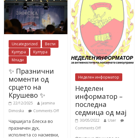
Uncategorized
Вести
Култура
Култура
Млади
✨ Празнични
моменти од
Неделен информатор
срцето на
Неделен
Крушево ✨
информатор –
последна
22/12/2025
Jasmina
седмица од мај
Dimoska
Comments Off
30/05/2022
User
Чаршијата блеска во
празничен дух,
Comments Off
исполнета со насмевки,