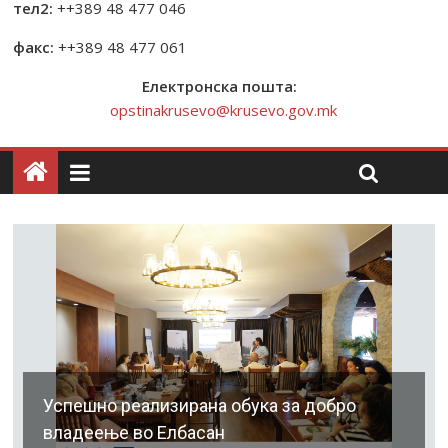
тел2:
++389 48 477 046
факс:
++389 48 477 061
Електронска пошта:
opstinakrusevo@krusevo.gov.mk
Успешно реализирана обука за добро
владеење во Елбасан