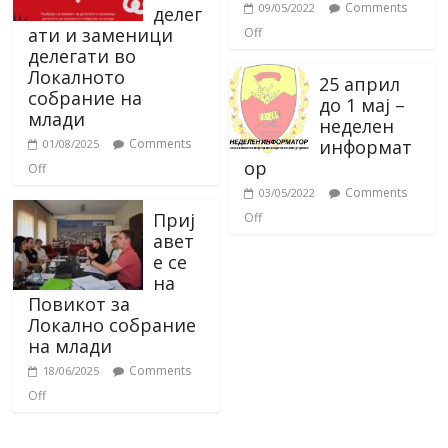
Comments
09/05/2022
делег
ати и заменици
Off
делегати во
Локалното
25 април
собрание на
до 1 мај –
млади
неделен
информат
Comments
01/08/2025
ор
Off
Comments
03/05/2022
Приј
Off
авет
е се
на
Повикот за
Локално собрание
на млади
Comments
18/06/2025
Off