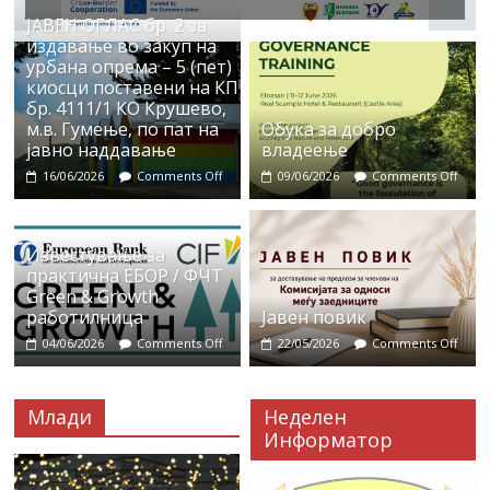
ЈАВЕН ОГЛАС бр. 2 за
издавање во закуп на
урбана опрема – 5 (пет)
киосци поставени на КП
бр. 4111/1 КО Крушево,
м.в. Гумење, по пат на
Обука за добро
јавно наддавање
владеење
16/06/2026
Comments Off
09/06/2026
Comments Off
Известување за
практична ЕБОР / ФЧТ
Green & Growth
работилница
Јавен повик
04/06/2026
Comments Off
22/05/2026
Comments Off
Млади
Неделен
Информатор