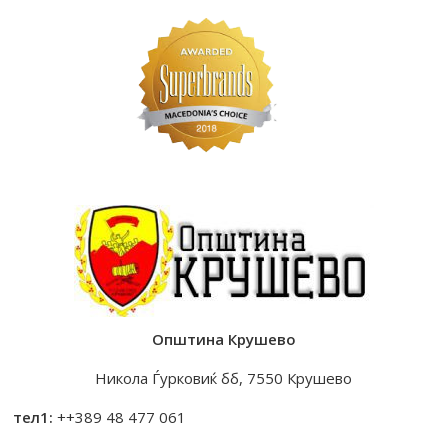
Општина Крушево
Никола Ѓурковиќ бб, 7550 Крушево
тел1:
++389 48 477 061