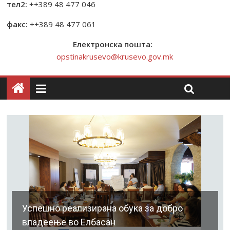
тел2:
++389 48 477 046
факс:
++389 48 477 061
Електронска пошта:
opstinakrusevo@krusevo.gov.mk
Успешно реализирана обука за добро
владеење во Елбасан