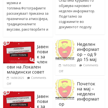
Општина Крушево го
музика и
објавува најновиот
топлина.Фотографиите
неделен информатор.
раскажуваат приказна за
Подетално за
празничната атмосфера,
содржините во
традиционалните
документот подолу.
вкусови, ракотворбите и
Неделен
Јавен
информат
пови
ор – од 9
к за
до 15 мај
член
Comments
16/05/2022
ови на Локален
младински совет
Off
Comments
14/08/2025
Почеток
Off
на мај –
неделен
Јавен
информат
пови
ор
к за