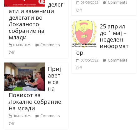
Comments
09/05/2022
делег
ати и заменици
Off
делегати во
Локалното
25 април
собрание на
до 1 мај –
млади
неделен
информат
Comments
01/08/2025
ор
Off
Comments
03/05/2022
Приј
Off
авет
е се
на
Повикот за
Локално собрание
на млади
Comments
18/06/2025
Off