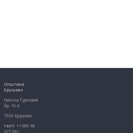
Општина
Крушево
Никола Ѓурковиќ
бр. 16 А
7550 Крушево
тел1:
++389 48
477 061