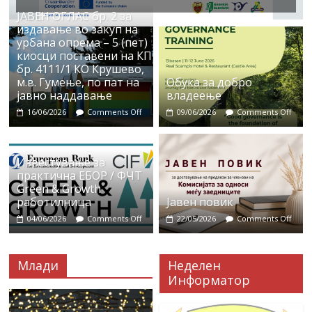
ЈАВЕН ОГЛАС бр. 2 за
издавање во закуп на
урбана опрема – 5 (пет)
киосци поставени на КП
бр. 4111/1 КО Крушево,
м.в. Гумење, по пат на
Обука за добро
јавно наддавање
владеење
16/06/2026
Comments Off
09/06/2026
Comments Off
Известување за
практична ЕБОР / ФЧТ
Green & Growth
работилница
Јавен повик
04/06/2026
Comments Off
22/05/2026
Comments Off
Млади
Неделен
Информатор