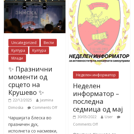
Uncategorized
Вести
Култура
Култура
Млади
✨ Празнични
моменти од
Неделен информатор
срцето на
Неделен
Крушево ✨
информатор –
последна
22/12/2025
Jasmina
седмица од мај
Dimoska
Comments Off
30/05/2022
User
Чаршијата блеска во
празничен дух,
Comments Off
исполнета со насмевки,