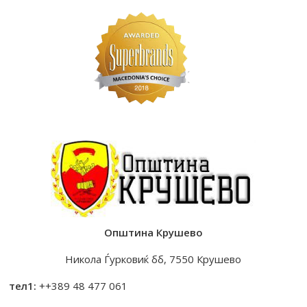
Општина Крушево
Никола Ѓурковиќ бб, 7550 Крушево
тел1:
++389 48 477 061