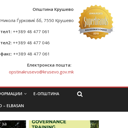
Општина Крушево
Никола Ѓурковиќ бб, 7550 Крушево
тел1:
++389 48 477 061
тел2:
++389 48 477 046
факс:
++389 48 477 061
Електронска пошта:
opstinakrusevo@krusevo.gov.mk
НФОРМАЦИИ
Е-ОПШТИНА
O – ELBASAN
 за