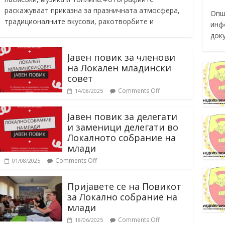
раскажуваат приказна за празничната атмосфера,
Опш
традиционалните вкусови, ракотворбите и
инф
док
Јавен повик за членови
на Локален младински
совет
Comments Off
14/08/2025
Јавен повик за делегати
и заменици делегати во
Локалното собрание на
млади
Comments Off
01/08/2025
Пријавете се на Повикот
за Локално собрание на
млади
Comments Off
18/06/2025