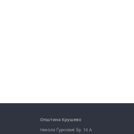
Општина Крушево
Никола Ѓурковиќ бр. 16 А