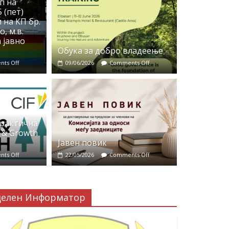
п на
 (пет)
 на КП бр.
, м.в.
 јавно
Обука за добро владеење
ts Off
09/06/2026
Comments Off
практична
 & Growth
Јавен повик
ts Off
22/05/2026
Comments Off
делен Информатор