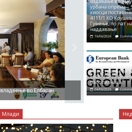
издавање во заку
урбана опрема – 5
киосци поставени
4111/1 КО Крушево
Гумење, по пат на
наддавање
16/06/2026
Commen
Известување за 
ЕБОР / ФЧТ Green
работилница
04/06/2026
Commen
 владеење во Елбасан
Млади
Не