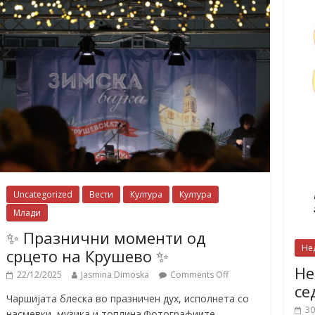
Uncategorized
Вести
Култура
Култура
Млади
✨ Празнични моменти од
Не
срцето на Крушево ✨
Не
22/12/2025
Jasmina Dimoska
Comments Off
се
Чаршијата блеска во празничен дух, исполнета со
30
насмевки, музика и топлина.Фотографиите