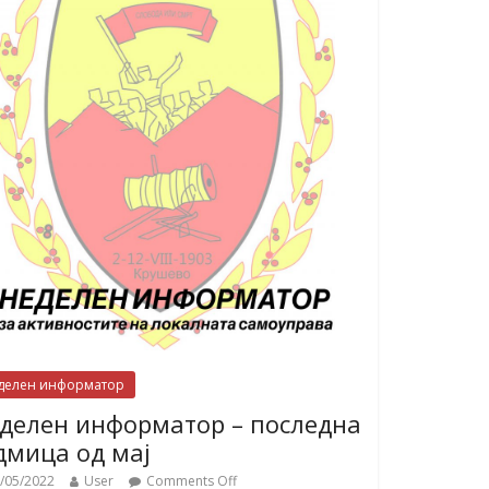
делен информатор
делен информатор – последна
дмица од мај
/05/2022
User
Comments Off